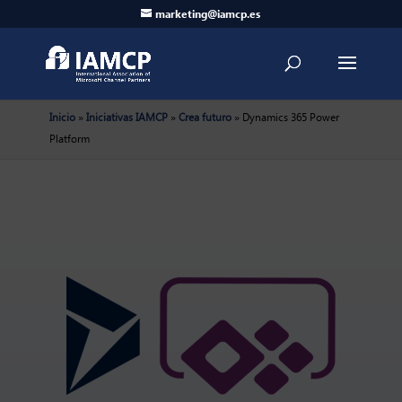
marketing@iamcp.es
Inicio
»
Iniciativas IAMCP
»
Crea futuro
»
Dynamics 365 Power
Platform