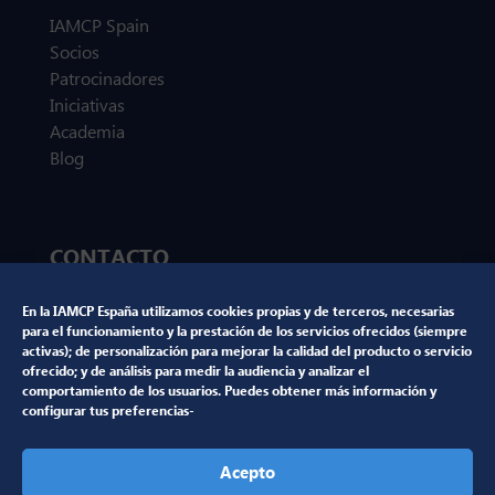
IAMCP Spain
Socios
Patrocinadores
Iniciativas
Academia
Blog
CONTACTO
marketing@iamcp.es
En la IAMCP España utilizamos cookies propias y de terceros, necesarias
para el funcionamiento y la prestación de los servicios ofrecidos (siempre
activas); de personalización para mejorar la calidad del producto o servicio
ofrecido; y de análisis para medir la audiencia y analizar el
comportamiento de los usuarios. Puedes obtener más información y
NUESTRAS REDES SOCIALES
configurar tus preferencias-
Acepto