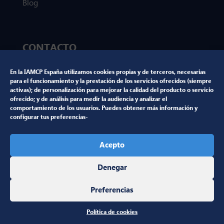
Blog
CONTACTO
marketing@iamcp.es
En la IAMCP España utilizamos cookies propias y de terceros, necesarias
para el funcionamiento y la prestación de los servicios ofrecidos (siempre
activas); de personalización para mejorar la calidad del producto o servicio
ofrecido; y de análisis para medir la audiencia y analizar el
comportamiento de los usuarios. Puedes obtener más información y
NUESTRAS REDES SOCIALES
configurar tus preferencias-
Acepto
Denegar
Preferencias
@Copyright 2024 IAMCP |
Aviso legal
|
Política de
privacidad
|
Política de cookies
Política de cookies