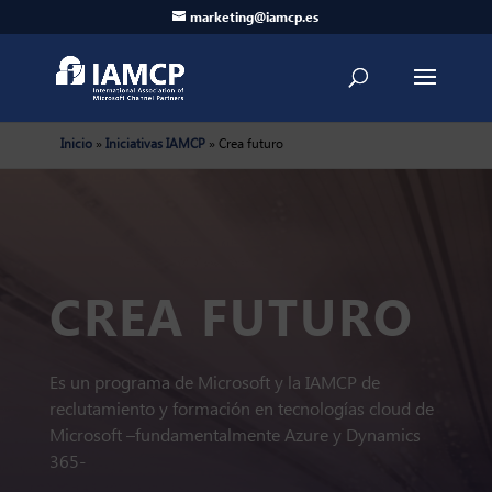
marketing@iamcp.es
Inicio
»
Iniciativas IAMCP
»
Crea futuro
CREA FUTURO
Es un programa de Microsoft y la IAMCP de
reclutamiento y formación en tecnologías cloud de
Microsoft –fundamentalmente Azure y Dynamics
365-