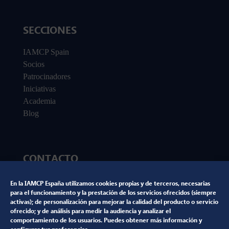
SECCIONES
IAMCP Spain
Socios
Patrocinadores
Iniciativas
Academia
Blog
CONTACTO
marketing@iamcp.es
En la IAMCP España utilizamos cookies propias y de terceros, necesarias
para el funcionamiento y la prestación de los servicios ofrecidos (siempre
activas); de personalización para mejorar la calidad del producto o servicio
ofrecido; y de análisis para medir la audiencia y analizar el
NUESTRAS REDES SOCIALES
comportamiento de los usuarios. Puedes obtener más información y