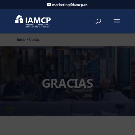
marketing@iamcp.es
Inicio
»
Gracias
GRACIAS